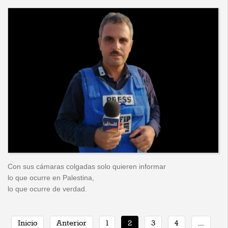
Con sus cámaras colgadas solo quieren informar
lo que ocurre en Palestina,
lo que ocurre de verdad.
Inicio
Anterior
1
2
3
4
...