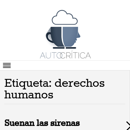
Portada
Etiqueta: derechos
Artículos
humanos
Vídeos
Cartas Abiertas
Literatura
Suenan las sirenas
Viñetas