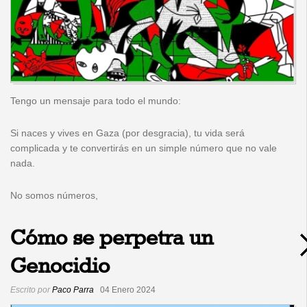
Tengo un mensaje para todo el mundo:
Si naces y vives en Gaza (por desgracia), tu vida será
complicada y te convertirás en un simple número que no vale
nada.
No somos números,
Cómo se perpetra un
Genocidio
Escrito por
Paco Parra
04 Enero 2024