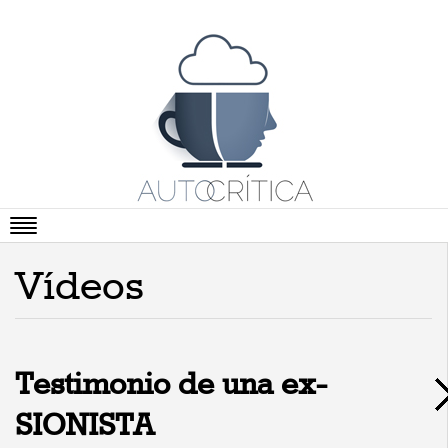
Portada
Vídeos
Artículos
Vídeos
Cartas Abiertas
Testimonio de una ex-
Literatura
SIONISTA
Viñetas