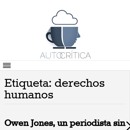
Portada
Etiqueta: derechos
Artículos
humanos
Vídeos
Cartas Abiertas
Literatura
Owen Jones, un periodista sin
Viñetas