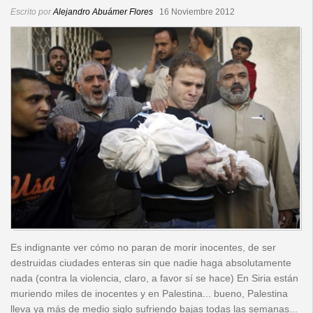
Escrito por
Alejandro Abuámer Flores
16 Noviembre 2012
Es indignante ver cómo no paran de morir inocentes, de ser
destruidas ciudades enteras sin que nadie haga absolutamente
nada (contra la violencia, claro, a favor sí se hace) En Siria están
muriendo miles de inocentes y en Palestina... bueno, Palestina
lleva ya más de medio siglo sufriendo bajas todas las semanas...