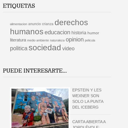
ETIQUETAS
derechos
anuncio
crianza
alimentacion
humanos
educacion
historia
humor
opinion
literatura
medio ambiente
naturaleza
pelicula
sociedad
politica
video
PUEDE INTERESARTE...
EPSTEIN Y LES
WEXNER SON
SOLO LA PUNTA
DEL ICEBERG
CARTA ABIERTA A
JORDI ÉVOLE: