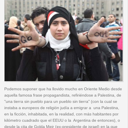
Podemos suponer que ha llovido mucho en Oriente Medio desde
aquella famosa frase propagandista, refiriéndose a Palestina, de
"una tierra sin pueblo para un pueblo sin tierra" (con la cual se
instaba a europeos de religión judía a emigrar a una Palestina,
en la ficción, inhabitada, en la realidad, con más habitantes por
kilómetro cuadrado que el EEUU o la Argentina de entonces), o
desde la cita de Golda Meir (ex-presidente de israel) en la que