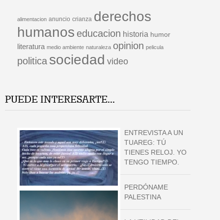
derechos
anuncio
crianza
alimentacion
humanos
educacion
historia
humor
opinion
literatura
medio ambiente
naturaleza
pelicula
sociedad
politica
video
PUEDE INTERESARTE...
ENTREVISTA A UN
TUAREG: TÚ
TIENES RELOJ. YO
TENGO TIEMPO.
PERDÓNAME
PALESTINA