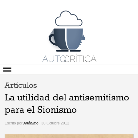
Portada
Artículos
Artículos
La utilidad del antisemitismo
Vídeos
para el Sionismo
Cartas Abiertas
Escrito por
Anónimo
30 Octubre 2012
Literatura
Viñetas