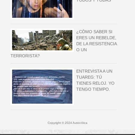
TODOS Y TODAS
¿CÓMO SABER SI
ERES UN REBELDE,
DE LA RESISTENCIA
O UN
TERRORISTA?
ENTREVISTA A UN
TUAREG: TÚ
TIENES RELOJ. YO
TENGO TIEMPO.
Copyright © 2024 Autocrítica