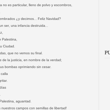
ya no es particular, lleno de polvo y escombros,
.
mbrados ¿y decimos... Feliz Navidad?
 ser, una infancia destruida...
z,
 Palestina,
u Ciudad.
P
das, que no vemos su final.
de la justicia, en nombre de la verdad;
us bombas oprimiendo sin cesar.
 calla
itar.
 días
.
Palestina, aguantad.
nuestros campos con semillas de libertad!