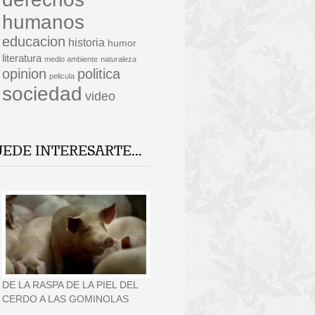
humanos
educacion
historia
humor
literatura
medio ambiente
naturaleza
opinion
politica
pelicula
sociedad
video
UEDE INTERESARTE...
DE LA RASPA DE LA PIEL DEL
CERDO A LAS GOMINOLAS