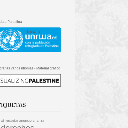
da a Palestina
grafías varios idiomas - Material gráfico
TIQUETAS
anuncio
crianza
alimentacion
derechos