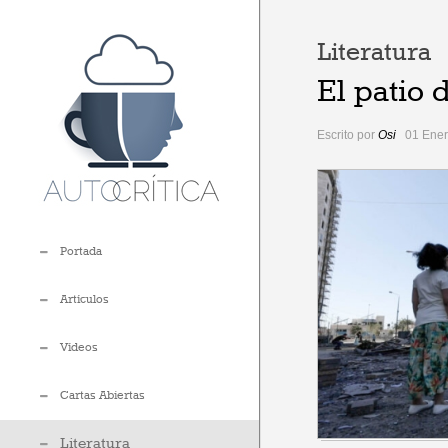
Literatura
El patio 
Escrito por
Osi
01 Ene
Portada
Artículos
Vídeos
Cartas Abiertas
Literatura