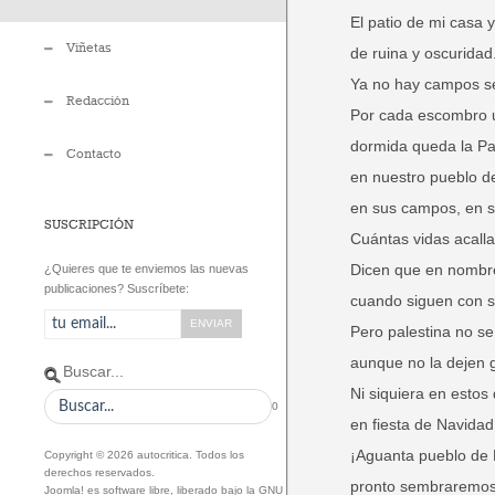
El patio de mi casa 
Viñetas
de ruina y oscuridad
Ya no hay campos se
Redacción
Por cada escombro un
dormida queda la Pa
Contacto
en nuestro pueblo de
en sus campos, en s
SUSCRIPCIÓN
Cuántas vidas acalla
Dicen que en nombre 
¿Quieres que te enviemos las nuevas
publicaciones? Suscríbete:
cuando siguen con s
Pero palestina no se
aunque no la dejen gr
Buscar...
Ni siquiera en estos
0
en fiesta de Navidad
¡Aguanta pueblo de 
Copyright © 2026 autocritica. Todos los
derechos reservados.
pronto sembraremos 
Joomla!
es software libre, liberado bajo la
GNU