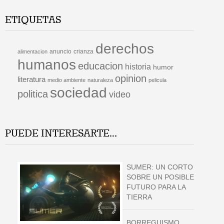
ETIQUETAS
derechos
anuncio
crianza
alimentacion
humanos
educacion
historia
humor
opinion
literatura
medio ambiente
naturaleza
pelicula
sociedad
politica
video
PUEDE INTERESARTE...
SUMER: UN CORTO
SOBRE UN POSIBLE
FUTURO PARA LA
TIERRA
BORREGUISMO