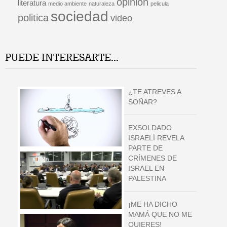
opinion
literatura
medio ambiente
naturaleza
pelicula
sociedad
politica
video
PUEDE INTERESARTE...
¿TE ATREVES A
SOÑAR?
EXSOLDADO
ISRAELÍ REVELA
PARTE DE
CRÍMENES DE
ISRAEL EN
PALESTINA
¡ME HA DICHO
MAMÁ QUE NO ME
QUIERES!