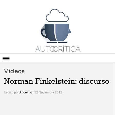
Portada
Vídeos
Artículos
Norman Finkelstein: discurso
Vídeos
Escrito por
Anónimo
22 Noviembre 2012
Cartas Abiertas
Literatura
Viñetas